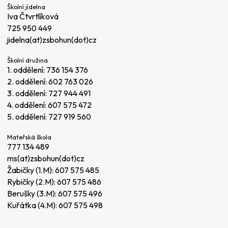
Školní jídelna
Iva Čtvrtlíková
725 950 449
jidelna(at)zsbohun(dot)cz
Školní družina
1. oddělení:
736 154 376
2. oddělení:
602 763 026
3. oddělení:
727 944 491
4. oddělení:
607 575 472
5. oddělení:
727 919 560
Mateřská škola
777 134 489
ms(at)zsbohun(dot)cz
Žabičky (1.M):
607 575 485
Rybičky (2.M):
607 575 486
Berušky (3.M):
607 575 496
Kuřátka (4.M):
607 575 498